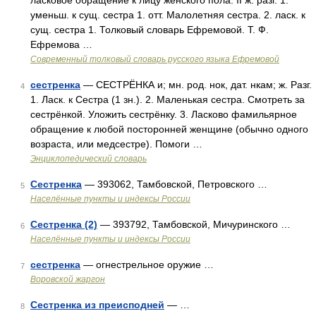
ласковое обращение к лицу женского пола. II ж. разг. 1.
уменьш. к сущ. сестра 1. отт. Малолетняя сестра. 2. ласк. к
сущ. сестра 1. Толковый словарь Ефремовой. Т. Ф.
Ефремова …
Современный толковый словарь русского языка Ефремовой
сестренка
— СЕСТРЁНКА и; мн. род. нок, дат. нкам; ж. Разг.
4
1. Ласк. к Сестра (1 зн.). 2. Маленькая сестра. Смотреть за
сестрёнкой. Уложить сестрёнку. 3. Ласково фамильярное
обращение к любой посторонней женщине (обычно одного
возраста, или медсестре). Помоги …
Энциклопедический словарь
Сестренка
— 393062, Тамбовской, Петровского …
5
Населённые пункты и индексы России
Сестренка (2)
— 393792, Тамбовской, Мичуринского …
6
Населённые пункты и индексы России
сестренка
— огнестрельное оружие …
7
Воровской жаргон
Сестренка из преисподней
— …
8