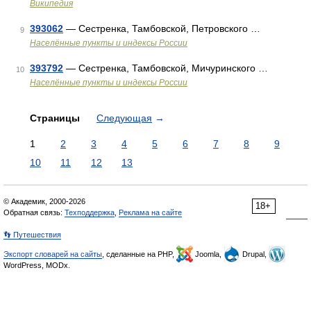
Википедия
393062
— Сестренка, Тамбовской, Петровского …
9
Населённые пункты и индексы России
393792
— Сестренка, Тамбовской, Мичуринского …
10
Населённые пункты и индексы России
Страницы
Следующая
→
1
2
3
4
5
6
7
8
9
10
11
12
13
© Академик, 2000-2026
18+
Обратная связь:
Техподдержка
,
Реклама на сайте
👣 Путешествия
Экспорт словарей на сайты
, сделанные на PHP,
Joomla,
Drupal,
WordPress, MODx.